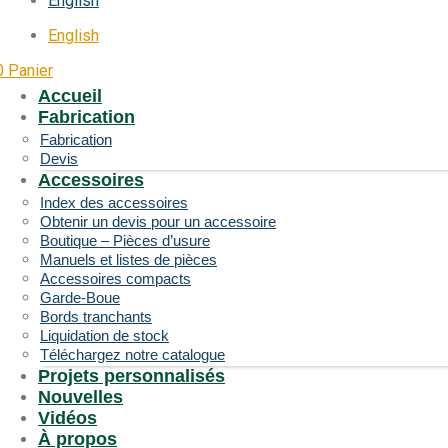
English
English
0
Panier
Accueil
Fabrication
Fabrication
Devis
Accessoires
Index des accessoires
Obtenir un devis pour un accessoire
Boutique – Pièces d’usure
Manuels et listes de pièces
Accessoires compacts
Garde-Boue
Bords tranchants
Liquidation de stock
Téléchargez notre catalogue
Projets personnalisés
Nouvelles
Vidéos
À propos