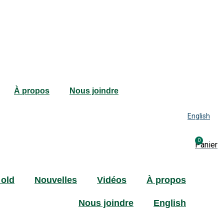
À propos
Nous joindre
English
0
Panier
 old
Nouvelles
Vidéos
À propos
Nous joindre
English