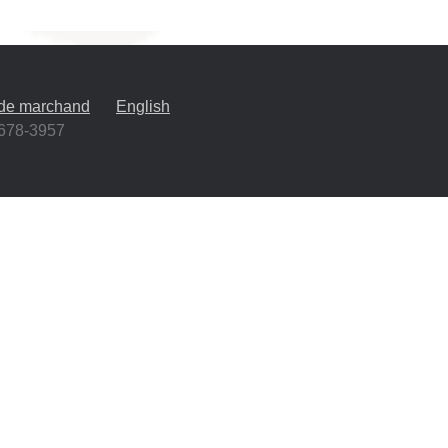
 de marchand
English
-678-3957