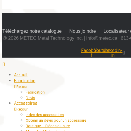
Téléchargez notre catalogue
Nous joindre
Localisateur
@ 2026 METEC Metal Technology Inc. |
info@metec.ca
| 613
Facebook-
Youtube
Linkedin-
f
in
Accueil
Fabrication
Retour
Fabrication
Devis
Accessoires
Retour
Index des accessoires
Obtenir un devis pour un accessoire
Boutique – Pièces d’usure