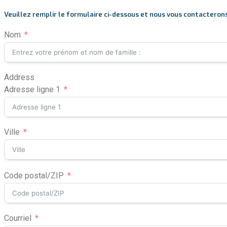
M4-071
RX7320
5045E
CT5558
LX3310
4066R
L-5460
Veuillez remplir le formulaire ci-dessous et nous vous contacterons av
M5-091
5060E
NX5510
CT5545
LX3520
L-6060
M5-111
CT5555
Nom
LX4020
M6-101
M105X
M8200
Address
M9000
Adresse ligne 1
M108X
M125X
M135X
Ville
M-7060
MX6000
Code postal/ZIP
Courriel