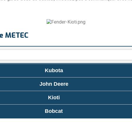
oue METEC
Kubota
John Deere
Kioti
Bobcat