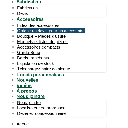
Fabrication
Fabrication
Devis
Accessoires
Index des accessoires
Obtenir un devis pour un accessoire
Boutique – Pièces d’usure
Manuels et listes de pièces
Accessoires compacts
Garde-Boue
Bords tranchants
Liquidation de stock
Téléchargez notre catalogue
Projets personnalisés
Nouvelles
Vidéos
À propos
Nous joindre
Nous joindre
Localisateur de marchand
Devenez concessionnaire
Accueil