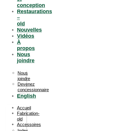
conception
Restaurations
–
old
Nouvelles
Vidéos
À
propos
Nous
joindre
Nous
joindre
Devenez
concessionnaire
English
Accueil
Fabrication-
old
Accessoires
Index