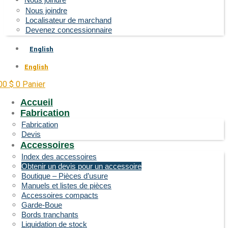
Nous joindre
Localisateur de marchand
Devenez concessionnaire
English
English
.00
$
0
Panier
Accueil
Fabrication
Fabrication
Devis
Accessoires
Index des accessoires
Obtenir un devis pour un accessoire
Boutique – Pièces d’usure
Manuels et listes de pièces
Accessoires compacts
Garde-Boue
Bords tranchants
Liquidation de stock