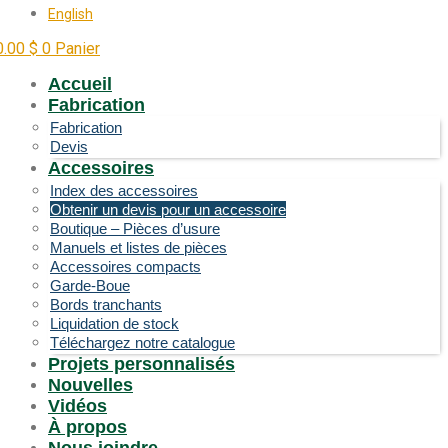
English
0.00
$
0
Panier
Accueil
Fabrication
Fabrication
Devis
Accessoires
Index des accessoires
Obtenir un devis pour un accessoire
Boutique – Pièces d’usure
Manuels et listes de pièces
Accessoires compacts
Garde-Boue
Bords tranchants
Liquidation de stock
Téléchargez notre catalogue
Projets personnalisés
Nouvelles
Vidéos
À propos