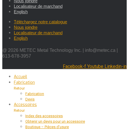
Nous joindre
Localisateur de marchand
English
Téléchargez notre catalogue
Nous joindre
Localisateur de marchand
English
@ 2026 METEC Metal Technology Inc. |
info@metec.ca
|
613-678-3957
Facebook-f
Youtube
Linkedin-in
Accueil
Fabrication
Retour
Fabrication
Devis
Accessoires
Retour
Index des accessoires
Obtenir un devis pour un accessoire
Boutique – Pièces d’usure